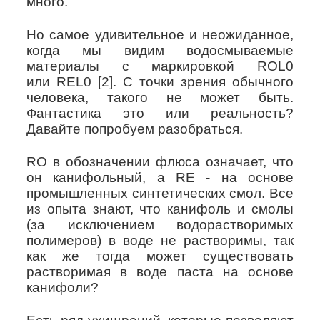
много.
Но самое удивительное и неожиданное,
когда мы видим водосмываемые
материалы с маркировкой
ROL
0
или
REL
0 [2]. С точки зрения обычного
человека, такого не может быть.
Фантастика это или реальность?
Давайте попробуем разобраться.
RO
в обозначении флюса означает, что
он канифольный, а
RE
- на основе
промышленных синтетических смол. Все
из опыта знают, что канифоль и смолы
(за исключением водорастворимых
полимеров) в воде не растворимы, так
как же тогда может существовать
растворимая в воде паста на основе
канифоли?