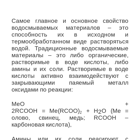
Самое главное и основное свойство
водосмываемых материалов – это
способность их в исходном и
термообработанном виде растворяться
водой. Традиционные водосмываемые
материалы – это либо органические,
растворимые в воде кислоты, либо
амины и их соли. Растворимые в воде
кислоты активно взаимодействуют с
закрывающими паяемый металл
оксидами по реакции:
MeO
+
2
RCOOH
=
Me
(
RCOO
)
+
H
O
(
Me
=
2
2
олово, свинец, медь;
RCOOH
–
карбоновая кислота),
Амины или их соли реагируют с