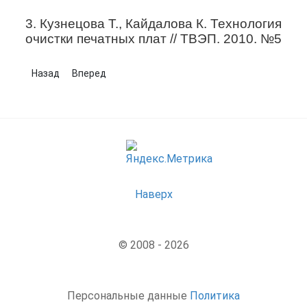
3. Кузнецова Т., Кайдалова К. Технология
очистки печатных плат // ТВЭП. 2010. №5
Предыдущий: Общие сведения о флюсах
Следующий: Классификация флюсов
Назад
Вперед
Наверх
© 2008 - 2026
Персональные данные
Политика