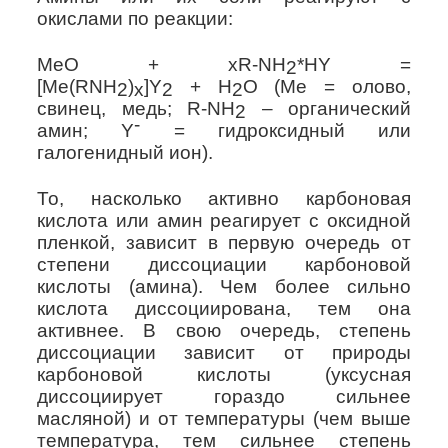
окислами по реакции:
MeO
+
xR
-
NH
*
HY
=
2
[
Me
(
RNH
)
]
Y
+
H
O
(
Me
= олово,
2
x
2
2
свинец, медь;
R
-
NH
– органический
2
-
амин;
Y
= гидроксидный или
галогенидный ион).
То, насколько активно карбоновая
кислота или амин реагирует с оксидной
пленкой, зависит в первую очередь от
степени диссоциации карбоновой
кислоты (амина). Чем более сильно
кислота диссоциирована, тем она
активнее. В свою очередь, степень
диссоциации зависит от природы
карбоновой кислоты (уксусная
диссоциирует гораздо сильнее
масляной) и от температуры (чем выше
температура, тем сильнее степень