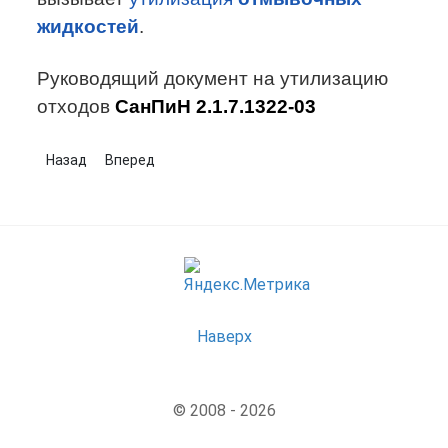
жидкостей
.
Руководящий документ на утилизацию
отходов
СанПиН 2.1.7.1322-03
Предыдущий: Временное покрытие Композит VX
Следующий: Общие сведения о флюсах
Назад
Вперед
Наверх
© 2008 - 2026